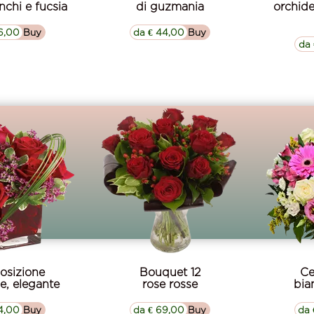
anchi e fucsia
di guzmania
orchid
6,00
▷▷ Buy
da € 44,00
▷▷ Buy
da 
sizione
Bouquet 12
Ce
se, elegante
rose rosse
bia
4,00
▷▷ Buy
da € 69,00
▷▷ Buy
da 