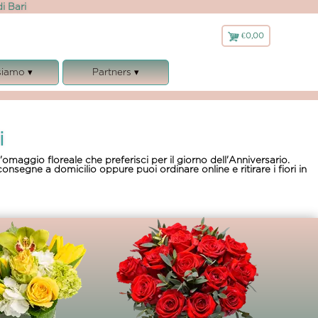
i Bari
€0,00
€
0,00
siamo ▾
Partners ▾
 siamo
Fioreria Padre Pio
ranzie
Bloom’s Accademy
i
 Legali
Il Matrimonio Puglia
cookies e GDPR
FlowerCube
l'omaggio floreale che preferisci per il giorno dell'Anniversario.
nsegne a domicilio oppure puoi ordinare online e ritirare i fiori in
lamento
Matrimonio.com
Florajet
Muha'
Cifo
Flor Maison