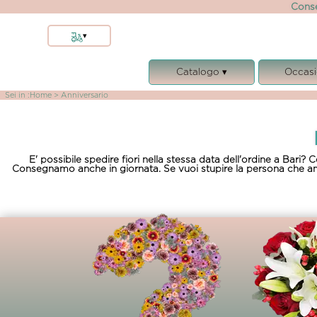
Conse
▾
Bari
Catalogo ▾
Occasi
Altre localita'
Capurso
Bouquet e Mazzi
Comple
Sei in :
Home
> Anniversario
Valenzano
Composizioni e Cesti
Anniver
Bitritto
Rose
Matrim
Modugno
Funebre
Condogl
E' possibile spedire fiori nella stessa data dell'ordine a Bari? 
Palo del Colle
Consegnamo anche in giornata. Se vuoi stupire la persona che ami re
Piante
Nasc
Triggiano