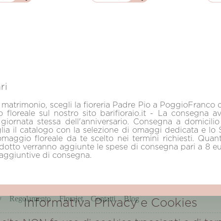
ri
di matrimonio, scegli la fioreria Padre Pio a PoggioFranco d
o floreale sul nostro sito barifioraio.it - La consegna a
 giornata stessa dell'anniversario. Consegna a domicili
lia il catalogo con la selezione di omaggi dedicata e lo S
aggio floreale da te scelto nei termini richiesti. Quant
dotto verranno aggiunte le spese di consegna pari a 8 euro
 aggiuntive di consegna.
y
Regolamento
Florajet
Contatti
Blog
Informativa Privacy e Cookies