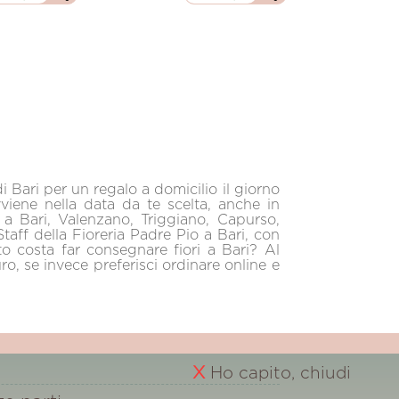
i Bari per un regalo a domicilio il giorno
vviene nella data da te scelta, anche in
o a Bari, Valenzano, Triggiano, Capurso,
taff della Fioreria Padre Pio a Bari, con
o costa far consegnare fiori a Bari? Al
, se invece preferisci ordinare online e
X
Ho capito, chiudi