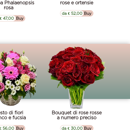
ea Phalaenopsis
rose e ortensie
rosa
da € 52,00
▷▷ Buy
€ 47,00
▷▷ Buy
sto di fiori
Bouquet di rose rosse
nco e fucsia
a numero preciso
€ 56,00
▷▷ Buy
da € 30,00
▷▷ Buy