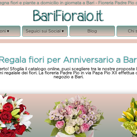
gna fiori e piante a domicilio in giornata a Bari - Fioreria Padre Pio d
oni ▾
Seguici sui Social ▾
Blog
Chi 
anno
Facebook
Chi
sario
Instagram
Ga
Regala fiori per Anniversario a Bar
onio
Note
ianze
Privacy, 
Certo! Sfoglia il catalogo online, puoi scegliere tra le nostre proposte 
galale dei fiori. La fioreria Padre Pio in via Papa Pio XII effettua co
ita
Rego
negozio a Bari.