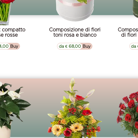
 compatto
Composizione di fiori
Composi
se rosse
toni rosa e bianco
di fior
4,00
▷▷ Buy
da € 68,00
▷▷ Buy
da 