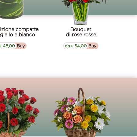
zione compatta
Bouquet
i giallo e bianco
di rose rosse
€ 48,00
▷▷ Buy
da € 54,00
▷▷ Buy