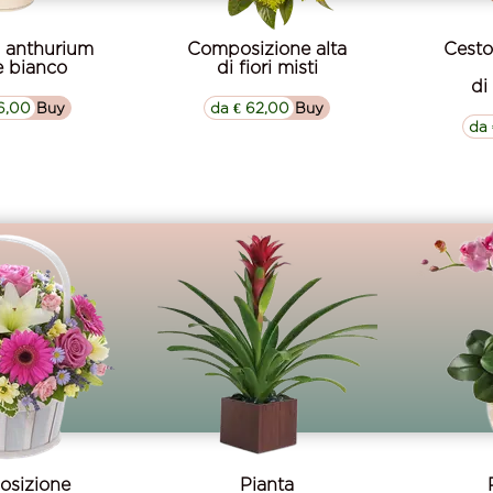
i anthurium
Composizione alta
Cesto
e bianco
di fiori misti
di
6,00
▷▷ Buy
da € 62,00
▷▷ Buy
da 
sizione
Pianta