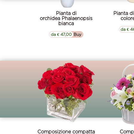
Pianta di
Pianta d
orchidea Phalaenopsis
color
bianca
da € 4
da € 47,00
▷▷ Buy
Composizione compatta
Compo